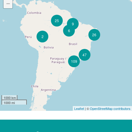
−
25
9
6
26
2
47
109
1000 km
1000 mi
Leaflet
| ©
OpenStreetMap contributors