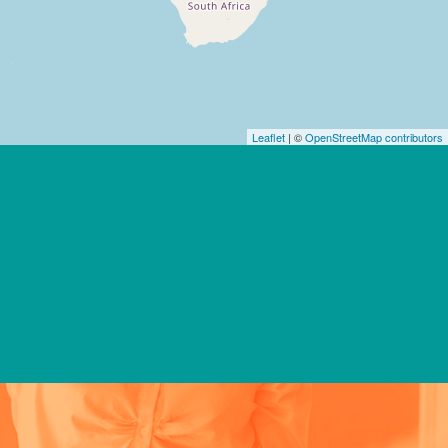
Leaflet
| ©
OpenStreetMap contributors