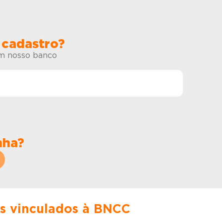
 cadastro?
em nosso banco
nha?
es vinculados à BNCC