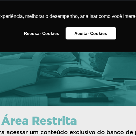
Home
O Instituto
Iniciativas
Banco de Pr
experiência, melhorar o desempenho, analisar como você intera
Na Minha Escola
Contato
Recusar Cookies
Aceitar Cookies
 Área Restrita
ara acessar um conteúdo exclusivo do banco de 