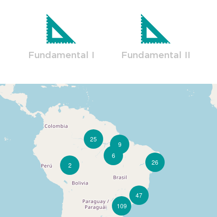
Fundamental I
Fundamental II
25
9
6
26
2
47
109