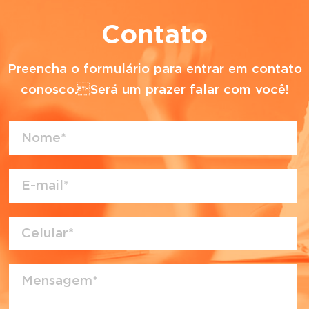
Contato
Preencha o formulário para entrar em contato
conosco.Será um prazer falar com você!