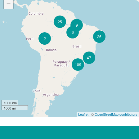
−
25
9
6
26
2
47
109
1000 km
1000 mi
Leaflet
| ©
OpenStreetMap contributors