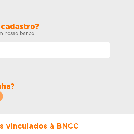
 cadastro?
em nosso banco
nha?
es vinculados à BNCC