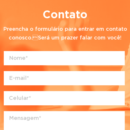
Contato
Preencha o formulário para entrar em contato
conosco.Será um prazer falar com você!