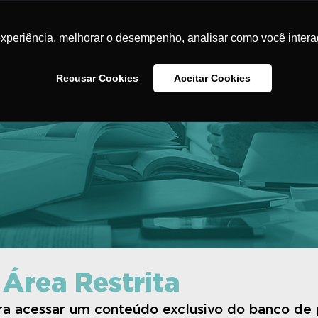
Home
O Instituto
Iniciativas
Banco de Pr
experiência, melhorar o desempenho, analisar como você intera
Na Minha Escola
Contato
Recusar Cookies
Aceitar Cookies
 Área Restrita
ara acessar um conteúdo exclusivo do banco de 