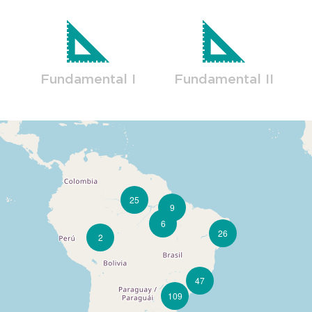
Fundamental I
Fundamental II
25
9
6
26
2
47
109