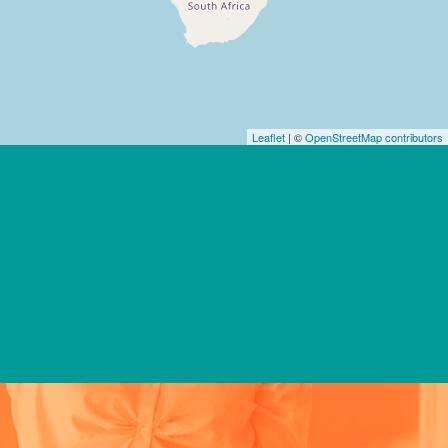
Leaflet
| ©
OpenStreetMap contributors