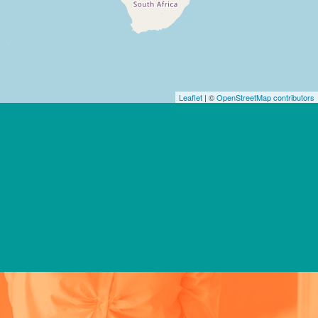
Leaflet
| ©
OpenStreetMap contributors