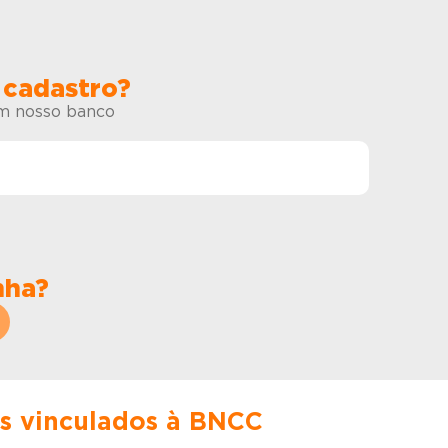
 cadastro?
em nosso banco
nha?
es vinculados à BNCC