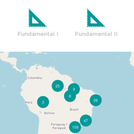
Fundamental I
Fundamental II
25
9
6
26
2
47
109