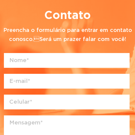
Contato
Preencha o formulário para entrar em contato
conosco.Será um prazer falar com você!