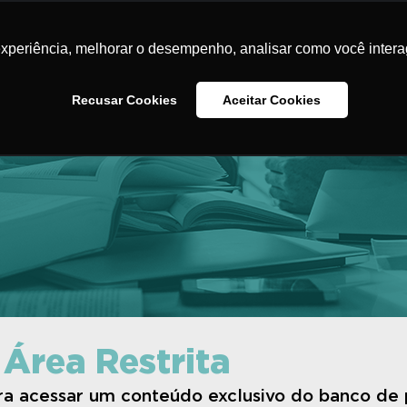
Home
O Instituto
Iniciativas
Banco de Pr
experiência, melhorar o desempenho, analisar como você intera
Na Minha Escola
Contato
Recusar Cookies
Aceitar Cookies
 Área Restrita
ara acessar um conteúdo exclusivo do banco de 