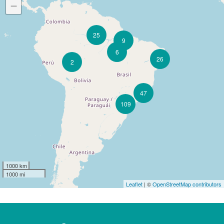
−
25
9
6
26
2
47
109
1000 km
1000 mi
Leaflet
| ©
OpenStreetMap contributors