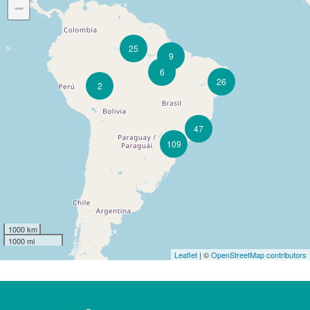
−
25
9
6
26
2
47
109
1000 km
1000 mi
Leaflet
| ©
OpenStreetMap contributors