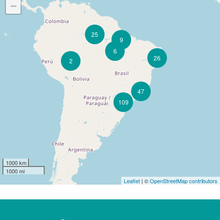
−
25
9
6
26
2
47
109
1000 km
1000 mi
Leaflet
| ©
OpenStreetMap contributors