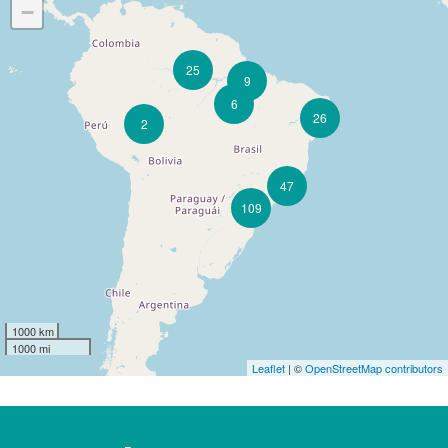
−
25
9
6
26
2
47
109
1000 km
1000 mi
Leaflet
| ©
OpenStreetMap contributors