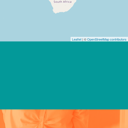
Leaflet
| ©
OpenStreetMap contributors