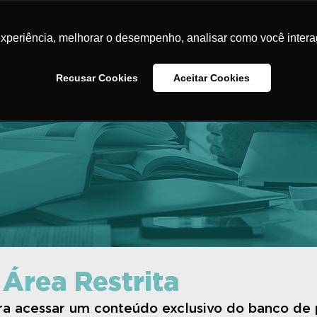
Home
O Instituto
Iniciativas
Banco de Pr
experiência, melhorar o desempenho, analisar como você intera
Na Minha Escola
Contato
Recusar Cookies
Aceitar Cookies
 Área Restrita
ara acessar um conteúdo exclusivo do banco de 