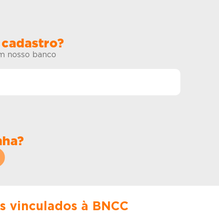
 cadastro?
em nosso banco
nha?
es vinculados à BNCC