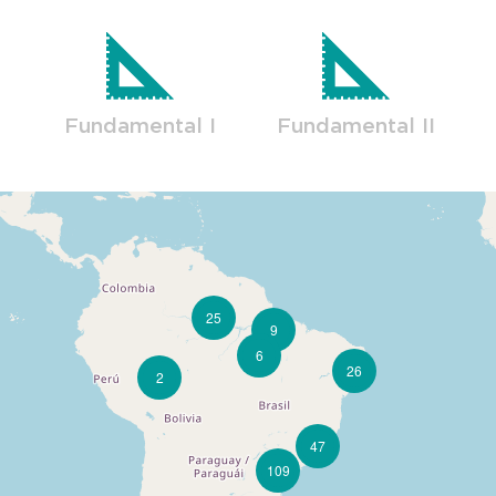
Fundamental I
Fundamental II
25
9
6
26
2
47
109