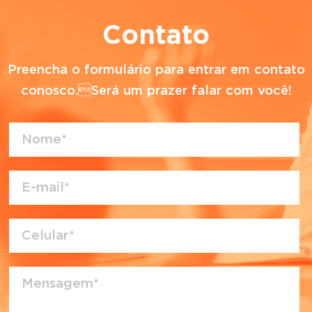
Contato
Preencha o formulário para entrar em contato
conosco.Será um prazer falar com você!