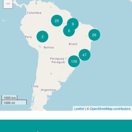
−
25
9
6
26
2
47
109
1000 km
1000 mi
Leaflet
| ©
OpenStreetMap contributors