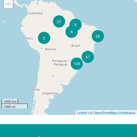
−
25
9
6
26
2
47
109
1000 km
1000 mi
Leaflet
| ©
OpenStreetMap contributors