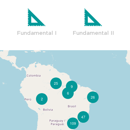
Fundamental I
Fundamental II
25
9
6
26
2
47
109