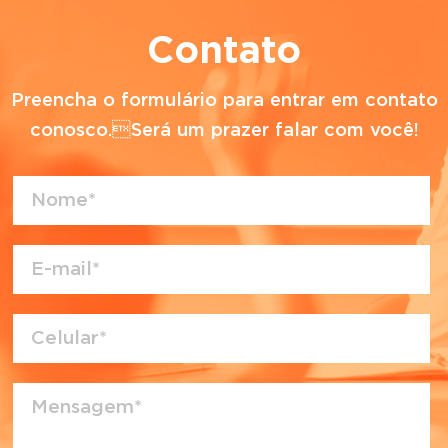
Contato
Preencha o formulário para entrar em contato
conosco.Será um prazer falar com você!