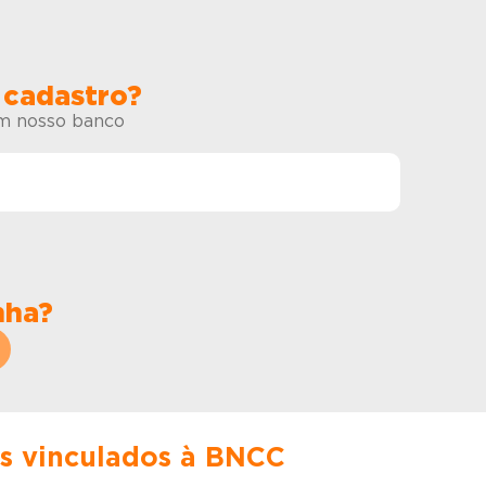
 cadastro?
em nosso banco
nha?
es vinculados à BNCC