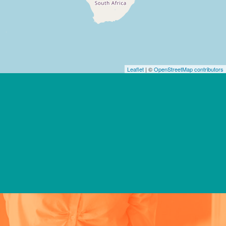
Leaflet
| ©
OpenStreetMap contributors