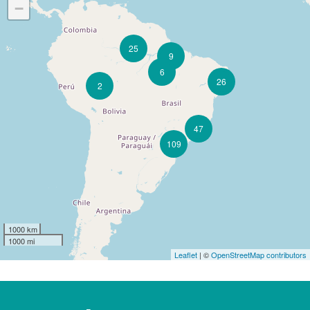
−
25
9
6
26
2
47
109
1000 km
1000 mi
Leaflet
| ©
OpenStreetMap contributors