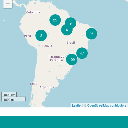
−
25
9
6
26
2
47
109
1000 km
1000 mi
Leaflet
| ©
OpenStreetMap contributors