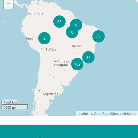
−
25
9
6
26
2
47
109
1000 km
1000 mi
Leaflet
| ©
OpenStreetMap contributors